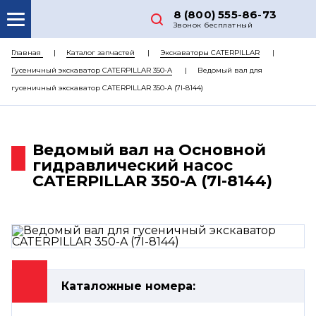
8 (800) 555-86-73
Звонок бесплатный
О НАС
Главная
Каталог запчастей
Экскаваторы CATERPILLAR
Гусеничный экскаватор CATERPILLAR 350-A
Ведомый вал для
КАТАЛОГ ЗАПЧАСТЕЙ
гусеничный экскаватор CATERPILLAR 350-A (7I-8144)
РЕМОНТ
ДОСТАВКА
Ведомый вал на Основной
ЦЕНЫ
гидравлический насос
CATERPILLAR 350-A (7I-8144)
КОНТАКТЫ
Каталожные номера: