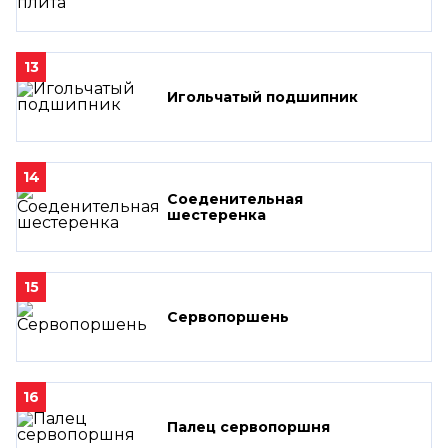
13
Игольчатый подшипник
14
Соеденительная
шестеренка
15
Сервопоршень
16
Палец сервопоршня