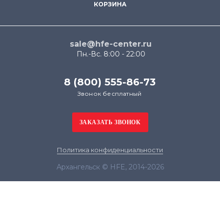
КОРЗИНА
sale@hfe-center.ru
Пн.-Вс. 8:00 - 22:00
8 (800) 555-86-73
Звонок бесплатный
Политика конфиденциальности
Архангельск © HFE, 2014-2026
Продолжая использовать наш сайт, вы даёте
согласие на обработку файлов cookie в целях
функционирования сайта и сбора статистики в
соответствии с
политикой конфиденциальности