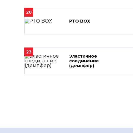
20
PTO BOX
23
Эластичное
соединение
(демпфер)