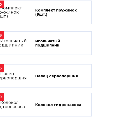
0
Комплект пружинок
(9шт.)
3
Игольчатый
подшипник
6
Палец сервопоршня
9
Колокол гидронасоса