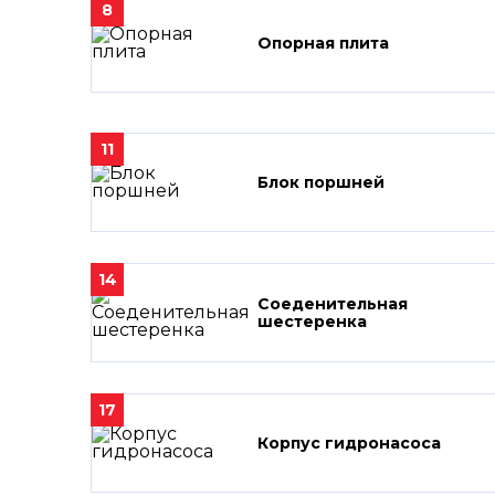
8
Опорная плита
11
Блок поршней
14
Соеденительная
шестеренка
17
Корпус гидронасоса