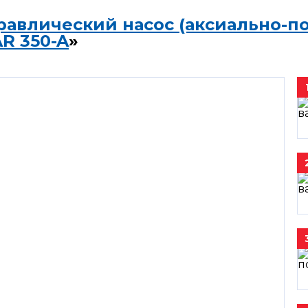
равлический насос (аксиально-п
R 350-A
»