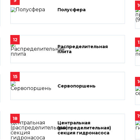
9
1
Полусфера
12
1
Распределительная
плита
15
1
Сервопоршень
1
18
Центральная
(распределительная)
секция гидронасоса