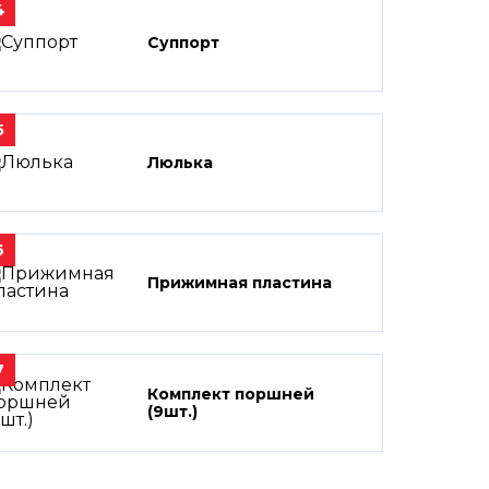
4
Суппорт
5
Люлька
6
Прижимная пластина
7
Комплект поршней
(9шт.)