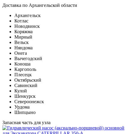
Доставка по Архангельской области
Архангельск
Котлас
Новодвинск
Коряжма
Мирный
Вельск
Няндома
Онега
Вычегодский
Коноша
Каргополь
Плесецк
Октябрьский
Савинский
Кулой
Шенкурск
Североонежск
Урдома
Шипцыно
Запасная часть для узла