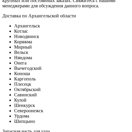
крупных или постоянных заказах. Свяжитесь с нашими
менеджерами для обсуждения данного вопроса.
Доставка по Архангельской области
Архангельск
Котлас
Новодвинск
Коряжма
Мирный
Вельск
Няндома
Онега
Вычегодский
Коноша
Каргополь
Плесецк
Октябрьский
Савинский
Кулой
Шенкурск
Североонежск
Урдома
Шипцыно
Запасная часть для узла