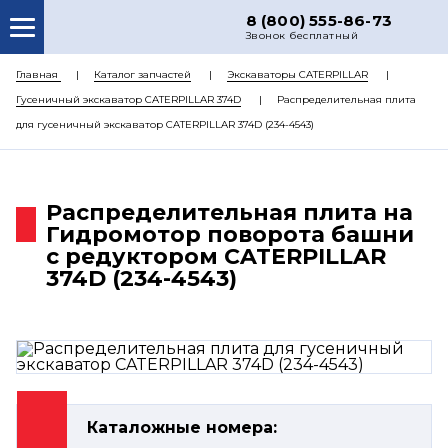
8 (800) 555-86-73
Звонок бесплатный
О НАС
Главная
Каталог запчастей
Экскаваторы CATERPILLAR
Гусеничный экскаватор CATERPILLAR 374D
Распределительная плита
КАТАЛОГ ЗАПЧАСТЕЙ
для гусеничный экскаватор CATERPILLAR 374D (234-4543)
РЕМОНТ
ДОСТАВКА
Распределительная плита на
ЦЕНЫ
Гидромотор поворота башни
с редуктором CATERPILLAR
КОНТАКТЫ
374D (234-4543)
Каталожные номера: