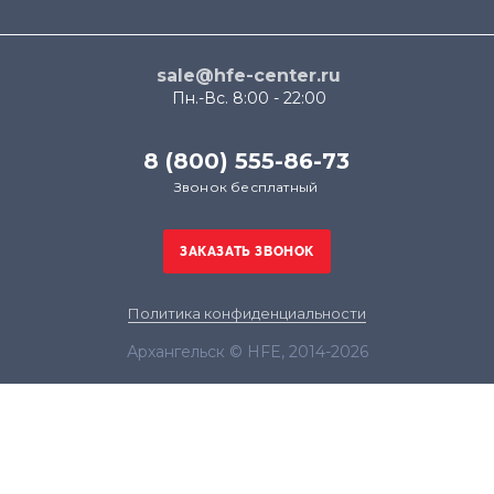
sale@hfe-center.ru
Пн.-Вс. 8:00 - 22:00
8 (800) 555-86-73
Звонок бесплатный
Политика конфиденциальности
Архангельск © HFE, 2014-2026
Продолжая использовать наш сайт, вы даёте
согласие на обработку файлов cookie в целях
функционирования сайта и сбора статистики в
соответствии с
политикой конфиденциальности