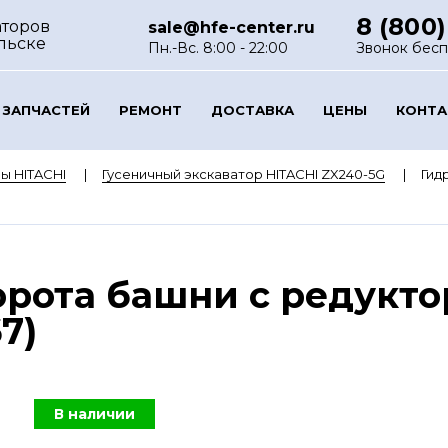
8 (800)
аторов
sale@hfe-center.ru
льске
Пн.-Вс. 8:00 - 22:00
Звонок бес
 ЗАПЧАСТЕЙ
РЕМОНТ
ДОСТАВКА
ЦЕНЫ
КОНТ
ы HITACHI
Гусеничный экскаватор HITACHI ZX240-5G
Гид
рота башни с редукто
7)
В наличии