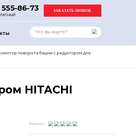
 555-86-73
платный
АКТЫ
ромотор поворота башни с редуктором для
ром HITACHI
Рейтинг: