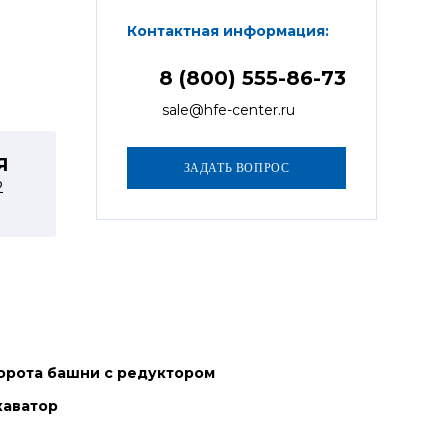
Контактная информация:
8 (800) 555-86-73
sale@hfe-center.ru
Я
2
орота башни с редуктором
каватор