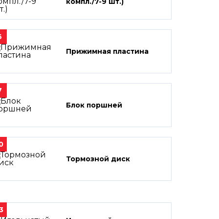
компл./7-9 шт.)
6
Прижимная пластина
7
Блок поршней
0
Тормозной диск
3