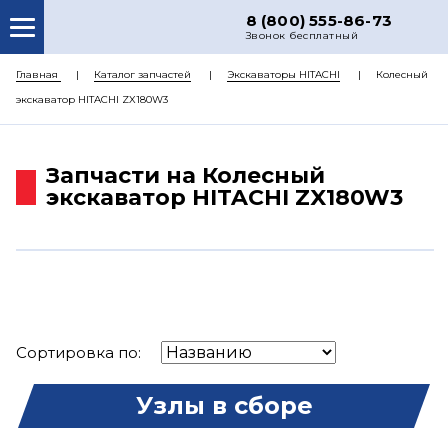
8 (800) 555-86-73
Звонок бесплатный
О НАС
Главная
Каталог запчастей
Экскаваторы HITACHI
Колесный
экскаватор HITACHI ZX180W3
КАТАЛОГ ЗАПЧАСТЕЙ
РЕМОНТ
Запчасти на Колесный
ДОСТАВКА
экскаватор HITACHI ZX180W3
ЦЕНЫ
КОНТАКТЫ
Сортировка по:
Узлы в сборе