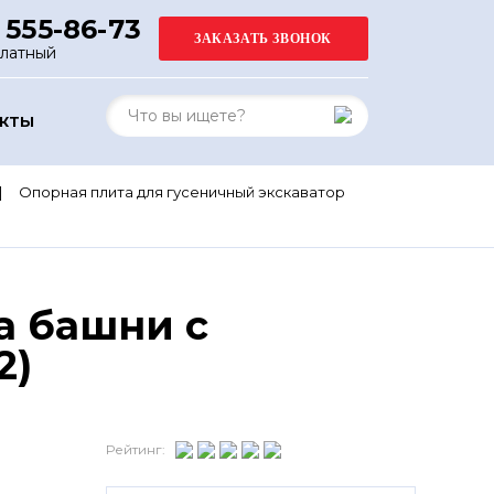
 555-86-73
платный
АКТЫ
Опорная плита для гусеничный экскаватор
а башни с
2)
Рейтинг: