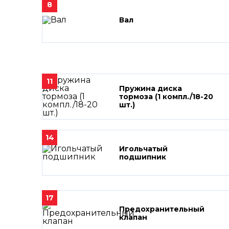
8
Вал
11
Пружина диска
тормоза (1 компл./18-20
шт.)
14
Игольчатый
подшипник
17
Предохранительный
клапан