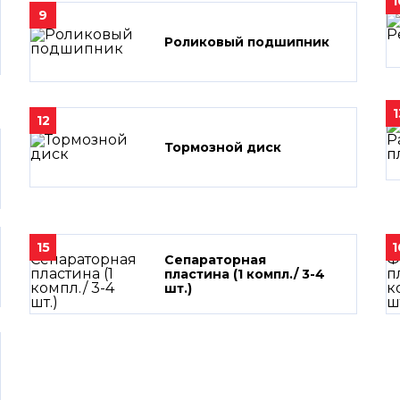
1
9
Роликовый подшипник
1
12
Тормозной диск
15
1
Сепараторная
пластина (1 компл./ 3-4
шт.)