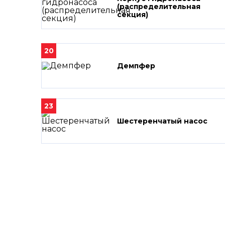
(распределительная
секция)
20
Демпфер
23
Шестеренчатый насос