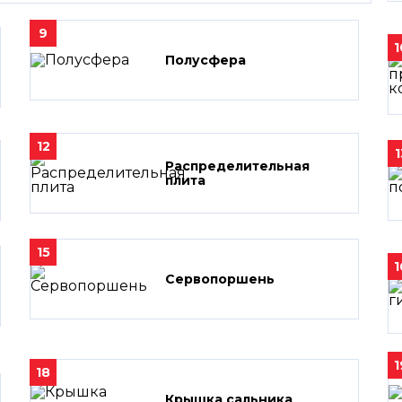
9
1
Полусфера
12
1
Распределительная
плита
15
1
Сервопоршень
1
18
Крышка сальника