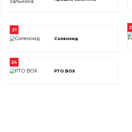
2
21
Соленоид
24
PTO BOX