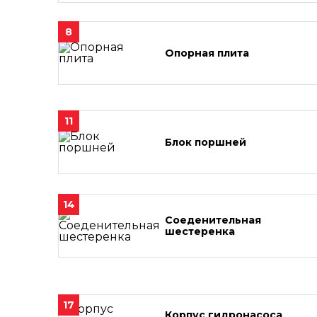
8
Опорная плита
11
Блок поршней
14
Соеденительная
шестеренка
17
Корпус гидронасоса