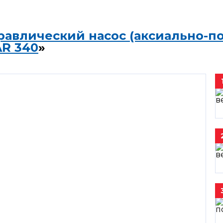
равлический насос (аксиально-п
AR 340
»