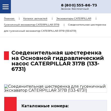
8 (800) 555-86-73
Звонок бесплатный
О НАС
Главная
Каталог запчастей
Экскаваторы CATERPILLAR
Гусеничный экскаватор CATERPILLAR 317B
Соеденительная шестеренка
КАТАЛОГ ЗАПЧАСТЕЙ
для гусеничный экскаватор CATERPILLAR 317B (133-6731)
РЕМОНТ
ДОСТАВКА
Соеденительная шестеренка
ЦЕНЫ
на Основной гидравлический
насос CATERPILLAR 317B (133-
КОНТАКТЫ
6731)
Каталожные номера: