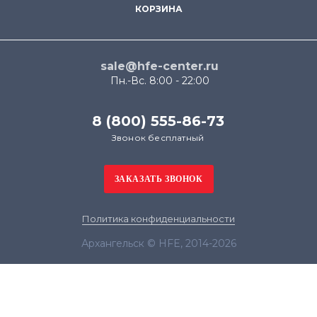
КОРЗИНА
sale@hfe-center.ru
Пн.-Вс. 8:00 - 22:00
8 (800) 555-86-73
Звонок бесплатный
Политика конфиденциальности
Архангельск © HFE, 2014-2026
Продолжая использовать наш сайт, вы даёте
согласие на обработку файлов cookie в целях
функционирования сайта и сбора статистики в
соответствии с
политикой конфиденциальности