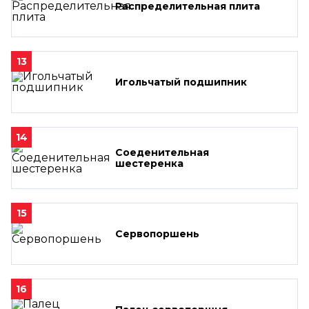
Распределительная плита
13
Игольчатый подшипник
14
Соеденительная
шестеренка
15
Сервопоршень
16