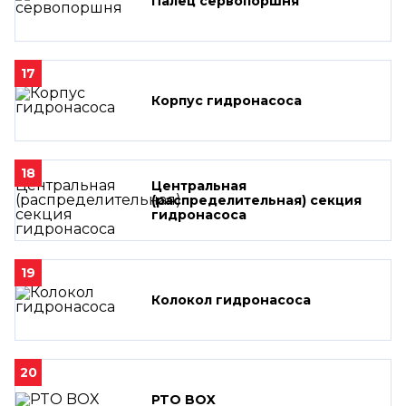
Палец сервопоршня
17
Корпус гидронасоса
18
Центральная
(распределительная) секция
гидронасоса
19
Колокол гидронасоса
20
PTO BOX