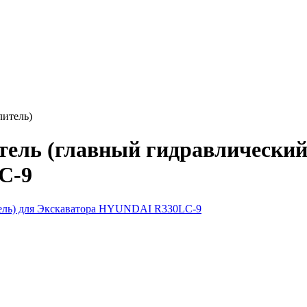
литель)
тель (главный гидравлический
C-9