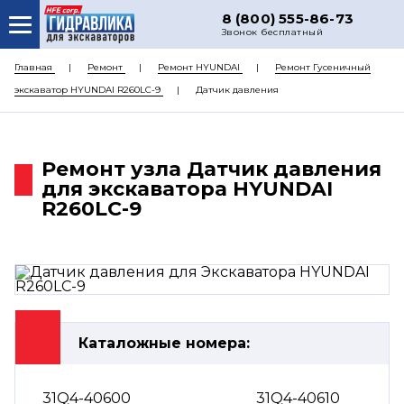
8 (800) 555-86-73
Звонок бесплатный
О НАС
Главная
Ремонт
Ремонт HYUNDAI
Ремонт Гусеничный
экскаватор HYUNDAI R260LC-9
Датчик давления
КАТАЛОГ ЗАПЧАСТЕЙ
РЕМОНТ
Ремонт узла Датчик давления
ДОСТАВКА
для экскаватора HYUNDAI
ЦЕНЫ
R260LC-9
КОНТАКТЫ
Каталожные номера:
31Q4-40600
31Q4-40610