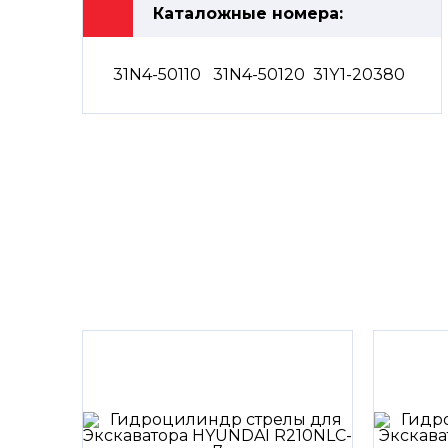
Каталожные номера:
31N4-50110
31N4-50120
31Y1-20380