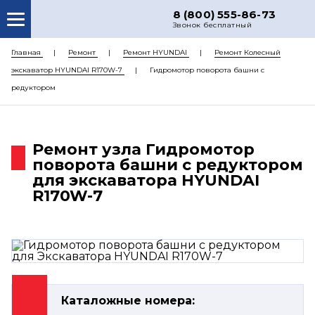
8 (800) 555-86-73
Звонок бесплатный
О НАС
Главная
Ремонт
Ремонт HYUNDAI
Ремонт Колесный
экскаватор HYUNDAI R170W-7
Гидромотор поворота башни с
КАТАЛОГ ЗАПЧАСТЕЙ
редуктором
РЕМОНТ
ДОСТАВКА
Ремонт узла Гидромотор
ЦЕНЫ
поворота башни с редуктором
для экскаватора HYUNDAI
КОНТАКТЫ
R170W-7
Каталожные номера: