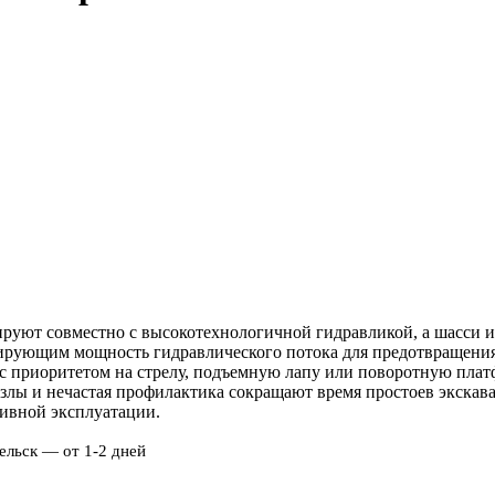
руют совместно с высокотехнологичной гидравликой, а шасси и
рующим мощность гидравлического потока для предотвращения 
с приоритетом на стрелу, подъемную лапу или поворотную платф
злы и нечастая профилактика сокращают время простоев экскав
тивной эксплуатации.
ельск — от 1-2 дней