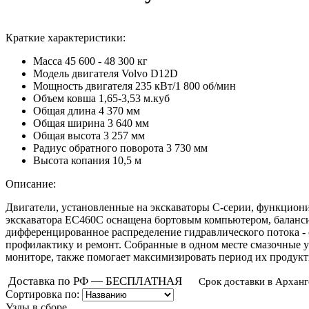
Краткие характеристики:
Масса
45 600 - 48 300 кг
Модель двигателя
Volvo D12D
Мощность двигателя
235 кВт/1 800 об/мин
Объем ковша
1,65-3,53 м.куб
Общая длина
4 370 мм
Общая ширина
3 640 мм
Общая высота
3 257 мм
Радиус обратного поворота
3 730 мм
Высота копания
10,5 м
Описание:
Двигатели, установленные на экскаваторы С-серии, функциони
экскаватора
EC460C
оснащена бортовым компьютером, баланси
дифференцированное распределение гидравлического потока - 
профилактику и ремонт. Собранные в одном месте смазочные у
мониторе, также помогает максимизировать период их продук
Доставка по РФ — БЕСПЛАТНАЯ
Срок доставки в Арханг
Сортировка по:
Узлы в сборе