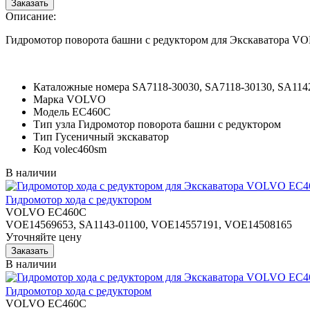
Описание:
Гидромотор поворота башни с редуктором для Экскаватора 
Каталожные номера
SA7118-30030, SA7118-30130, SA114
Марка
VOLVO
Модель
EC460C
Тип узла
Гидромотор поворота башни с редуктором
Тип
Гусеничный экскаватор
Код
volec460sm
В наличии
Гидромотор хода с редуктором
VOLVO EC460C
VOE14569653, SA1143-01100, VOE14557191, VOE14508165
Уточняйте цену
В наличии
Гидромотор хода с редуктором
VOLVO EC460C