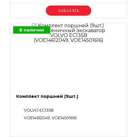
Уточняйте цену
В наличии
Комплект поршней (9шт.)
VOLVO EC135B
VOE14612049, VOE14501616