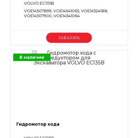
VOLVO EC135B
VOE14507899, VOE14541065, VOE14524188,
VOE14507900, VOE14541064
Уточняйте цену
В наличии
Гидромотор хода