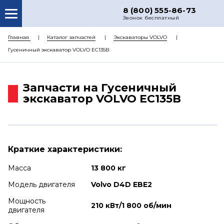
8 (800) 555-86-73
Звонок бесплатный
О НАС
Главная
Каталог запчастей
Экскаваторы VOLVO
Гусеничный экскаватор VOLVO EC135B
КАТАЛОГ ЗАПЧАСТЕЙ
РЕМОНТ
Запчасти на Гусеничный
ДОСТАВКА
экскаватор VOLVO EC135B
ЦЕНЫ
КОНТАКТЫ
Краткие характеристики:
Масса
13 800 кг
Модель двигателя
Volvo D4D EBE2
Мощность
210 кВт/1 800 об/мин
двигателя