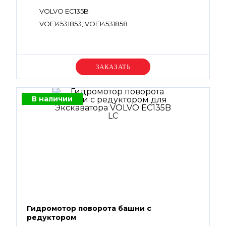
VOLVO EC135B
VOE14531853, VOE14531858
Уточняйте цену
В наличии
Гидромотор поворота башни с
редуктором