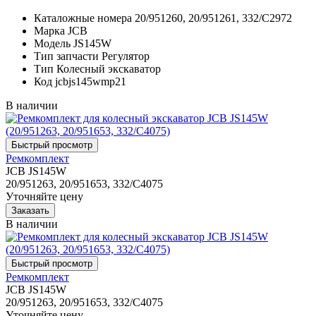
Каталожные номера
20/951260, 20/951261, 332/C2972
Марка
JCB
Модель
JS145W
Тип запчасти
Регулятор
Тип
Колесный экскаватор
Код
jcbjs145wmp21
В наличии
Ремкомплект
JCB JS145W
20/951263, 20/951653, 332/С4075
Уточняйте цену
В наличии
Ремкомплект
JCB JS145W
20/951263, 20/951653, 332/С4075
Уточняйте цену