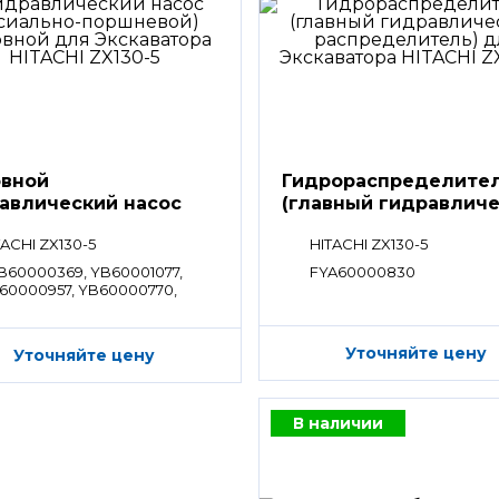
вной
Гидрораспределите
авлический насос
(главный гидравлич
55
распределитель)
TACHI ZX130-5
HITACHI ZX130-5
B60000369, YB60001077,
FYA60000830
60000957, YB60000770,
60000680
Уточняйте цену
Уточняйте цену
В наличии