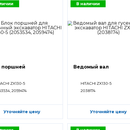
аличии
В наличии
 поршней
Ведомый вал
TACHI ZX130-5
HITACHI ZX130-5
53534, 2059474
2038174
Уточняйте цену
Уточняйте цену
аличии
В наличии