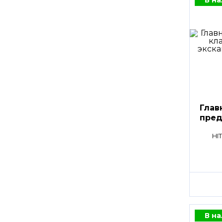
Глав
пред
клап
HI
В н