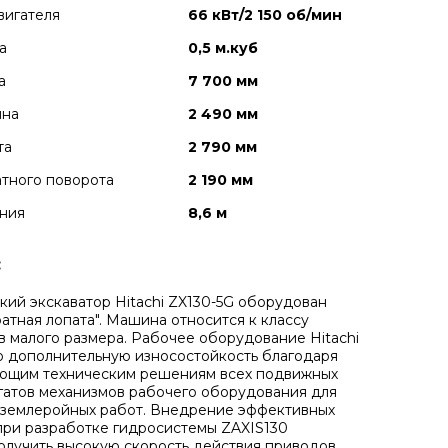
вигателя
66 кВт/2 150 об/мин
а
0,5 м.куб
а
7 700 мм
ина
2 490 мм
та
2 790 мм
тного поворота
2 190 мм
ния
8,6 м
:
кий экскаватор Hitachi ZX130-5G оборудован
атная лопата". Машина относится к классу
в малого размера. Рабочее оборудование Hitachi
о дополнительную износостойкость благодаря
ующим техническим решениям всех подвижных
егатов механизмов рабочего оборудования для
 землеройных работ. Внедрение эффективных
при разработке гидросистемы ZAXIS130
олучить высокую скорость действия приводов