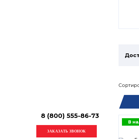
Остались
вопросы?
Получите консультацию
специалиста!
Дост
Сортиро
8 (800) 555-86-73
В н