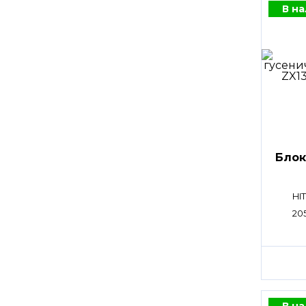
В н
Блок
HI
20
В н