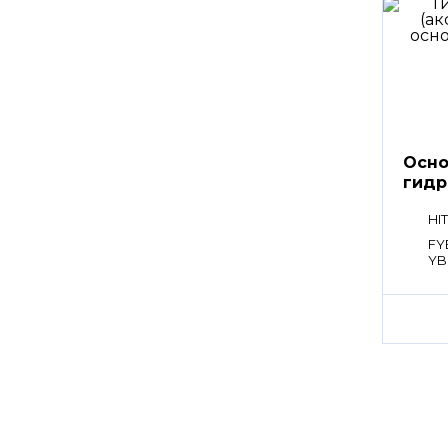
Осно
гидр
HPK0
HI
FY
YB
YB