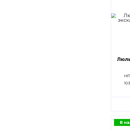
Люл
HI
10
В н