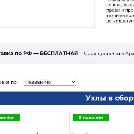
ковша, руко
проем и про
техническог
легкодоступ
авка по РФ — БЕСПЛАТНАЯ
Срок доставки в Арх
вка по:
Узлы в сбор
аличии
В наличии