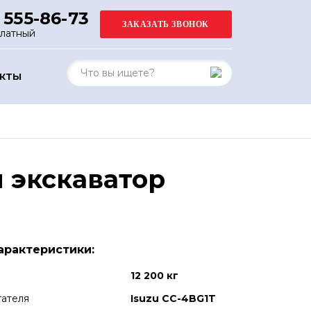
 555-86-73
платный
АКТЫ
 экскаватор
арактеристики:
12 200 кг
гателя
Isuzu CC-4BG1T