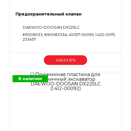
Предохранительный клапан
DAEWOO-DOOSAN DX225LC
K9008333, K9008333A, 410127-00095, 1.420-00111,
233457
Уточняйте цену
В наличии