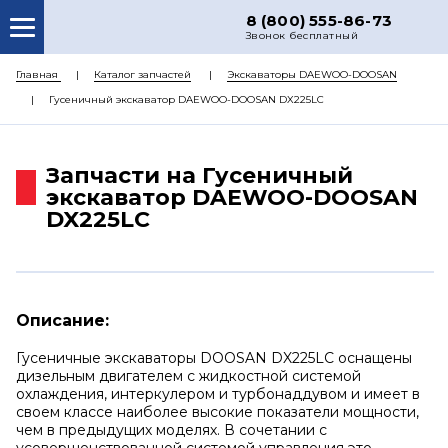
8 (800) 555-86-73
Звонок бесплатный
О НАС
Главная
Каталог запчастей
Экскаваторы DAEWOO-DOOSAN
Гусеничный экскаватор DAEWOO-DOOSAN DX225LC
КАТАЛОГ ЗАПЧАСТЕЙ
РЕМОНТ
Запчасти на Гусеничный
ДОСТАВКА
экскаватор DAEWOO-DOOSAN
DX225LC
ЦЕНЫ
КОНТАКТЫ
Описание:
Гусеничные экскаваторы DOOSAN DX225LC оснащены
дизельным двигателем с жидкостной системой
охлаждения, интеркулером и турбонаддувом и имеет в
своем классе наиболее высокие показатели мощности,
чем в предыдущих моделях. В сочетании с