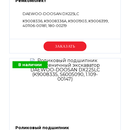
Ремкомплект
DAEWOO-DOOSAN DX225LC
K9008336, K9008336A, K9001903, K9006399,
401106-00181, 180-00219
Уточняйте цену
В наличии
Роликовый подшипник