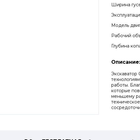
Ширина гус
Эксплуатаци
Модель дви
Рабочий об
Глубина коп
Описание
Экскаватор 
технологиям
работы. Бла
которые пов
меньшему ра
техническое
сосредоточи