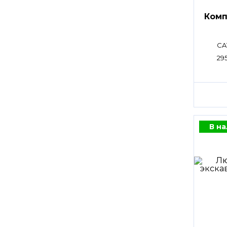
Комп
CA
29
В н