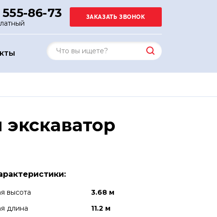
 555-86-73
платный
АКТЫ
 экскаватор
арактеристики:
я высота
3.68 м
я длина
11.2 м