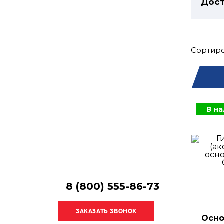
Остались
Дост
вопросы?
Получите консультацию
специалиста!
Сортиро
В н
8 (800) 555-86-73
Осно