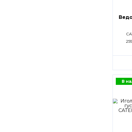
Ведо
CA
25
В н