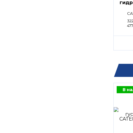
гидр
CA
322
47
В н