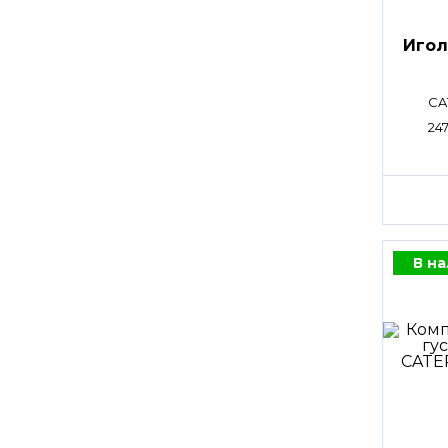
Игол
CA
247
В н