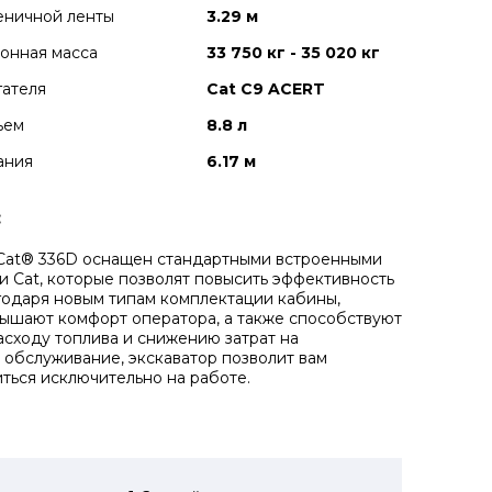
еничной ленты
3.29 м
онная масса
33 750 кг - 35 020 кг
гателя
Cat C9 ACERT
ъем
8.8 л
ания
6.17 м
:
Cat® 336D оснащен стандартными встроенными
и Cat, которые позволят повысить эффективность
годаря новым типам комплектации кабины,
ышают комфорт оператора, а также способствуют
сходу топлива и снижению затрат на
 обслуживание, экскаватор позволит вам
ться исключительно на работе.