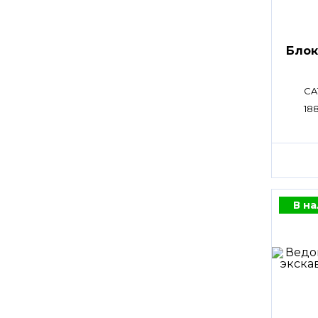
Блок
CA
18
В н