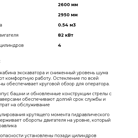
2600 мм
2950 мм
а
0.54 м3
вигателя
82 кВт
 цилиндров
4
:
кабина экскаватора и сниженный уровень шума
т комфортную работу. Остекление по всей
ны обеспечивает круговой обзор для оператора.
пус башни и обновленные конструкции стрелы с
аверсами обеспечивают долгий срок службы и
трат на обслуживание
улирования крутящего момента гидравлического
ерживает обороты двигателя на уровне, который
равлика
опасности установлены позади цилиндров