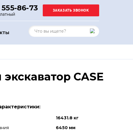
 555-86-73
платный
АКТЫ
 экскаватор CASE
арактеристики:
16431.8 кг
ания
6450 мм