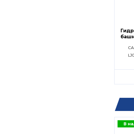
Гидр
башн
CA
LJ
В н