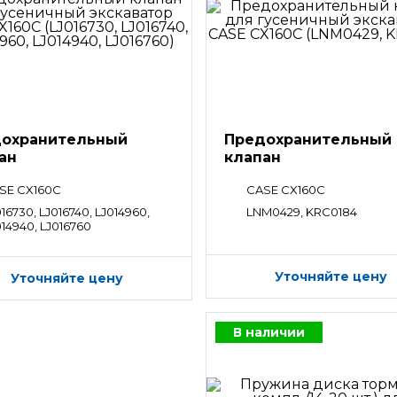
охранительный
Предохранительный
ан
клапан
SE CX160C
CASE CX160C
16730, LJ016740, LJ014960,
LNM0429, KRC0184
014940, LJ016760
Уточняйте цену
Уточняйте цену
В наличии