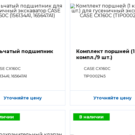
ьчатый подшипник
Комплект поршней (1
компл./9 шт.)
SE CX160C
CASE CX160C
134A1, 165647A1
TIP0002145
Уточняйте цену
Уточняйте цену
аличии
В наличии