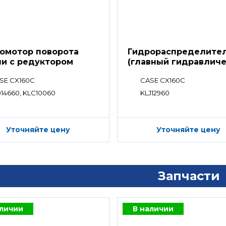
омотор поворота
Гидрораспределите
и с редуктором
(главный гидравлич
распределитель)
SE CX160C
CASE CX160C
014660, KLC10060
KLJ12960
Уточняйте цену
Уточняйте цену
Запчасти
аличии
В наличии