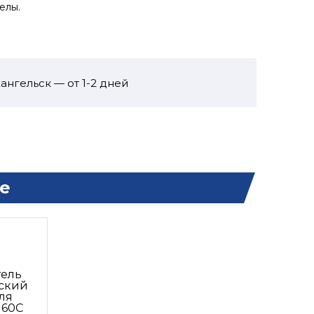
елы.
ангельск — от 1-2 дней
е