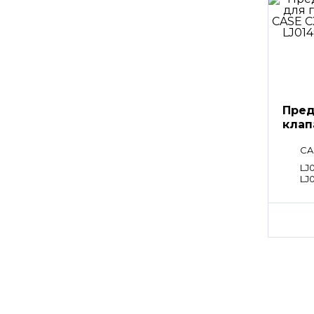
Пред
клап
CA
LJ0
LJ