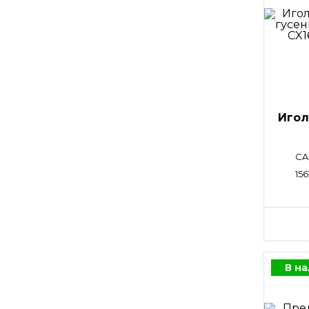
Игол
CA
156
В н