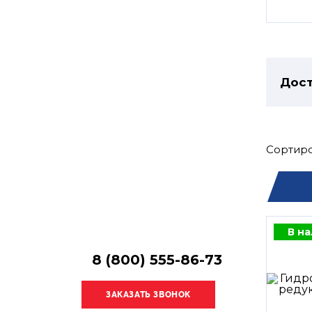
Остались
вопросы?
Получите консультацию
специалиста!
Дост
Сортиро
В н
8 (800) 555-86-73