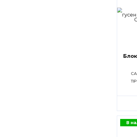
Блок
CA
TI
В н