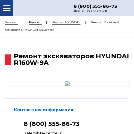
8 (800) 555-86-73
Звонок бесплатный
О НАС
Главная
Ремонт
Ремонт HYUNDAI
Ремонт Колесный
экскаватор HYUNDAI R160W-9A
КАТАЛОГ ЗАПЧАСТЕЙ
РЕМОНТ
Ремонт экскаваторов HYUNDAI
ДОСТАВКА
R160W-9A
ЦЕНЫ
КОНТАКТЫ
Контактная информация:
8 (800) 555-86-73
sale@hfe-center.ru