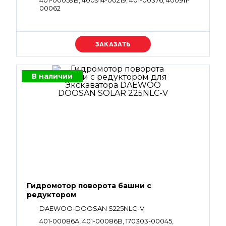
401-00059B, 400914-00219, 401-00376, 400911-
00062
Уточняйте цену
В наличии
Гидромотор поворота башни с
редуктором
DAEWOO-DOOSAN S225NLC-V
401-00086A, 401-00086B, 170303-00045,