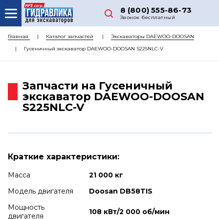
8 (800) 555-86-73
Звонок бесплатный
О НАС
Главная
Каталог запчастей
Экскаваторы DAEWOO-DOOSAN
Гусеничный экскаватор DAEWOO-DOOSAN S225NLC-V
КАТАЛОГ ЗАПЧАСТЕЙ
РЕМОНТ
Запчасти на Гусеничный
ДОСТАВКА
экскаватор DAEWOO-DOOSAN
S225NLC-V
ЦЕНЫ
КОНТАКТЫ
Краткие характеристики:
Масса
21 000 кг
Модель двигателя
Doosan DB58TIS
Мощность
108 кВт/2 000 об/мин
двигателя