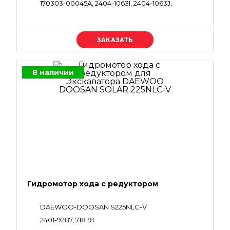
170303-00045A, 2404-1063I, 2404-1063J,
K1004160A, 130426-00004
Уточняйте цену
В наличии
Гидромотор хода с редуктором
DAEWOO-DOOSAN S225NLC-V
2401-9287, 718191