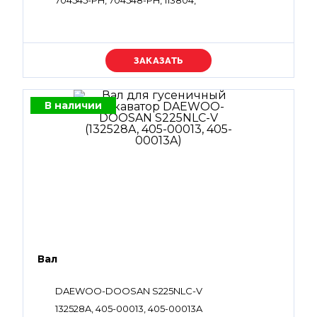
704545-PH, 704548-PH, 113804,
Уточняйте цену
В наличии
Вал
DAEWOO-DOOSAN S225NLC-V
132528A, 405-00013, 405-00013A